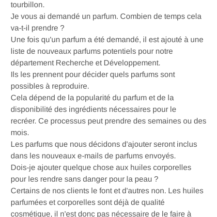
It seems that you are in
United States
. Choose the option
tourbillon.
you prefer:
Je vous ai demandé un parfum. Combien de temps cela
va-t-il prendre ?
Une fois qu'un parfum a été demandé, il est ajouté à une
Language
liste de nouveaux parfums potentiels pour notre
English
département Recherche et Développement.
Ils les prennent pour décider quels parfums sont
SHOP NOW
possibles à reproduire.
Cela dépend de la popularité du parfum et de la
disponibilité des ingrédients nécessaires pour le
recréer.
Ce processus peut prendre des semaines ou des
mois.
Les parfums que nous décidons d'ajouter seront inclus
dans les nouveaux e-mails de parfums envoyés.
Dois-je ajouter quelque chose aux huiles corporelles
pour les rendre sans danger pour la peau ?
Certains de nos clients le font et d'autres non. Les huiles
parfumées et corporelles sont déjà de qualité
cosmétique, il n'est donc pas nécessaire de le faire à