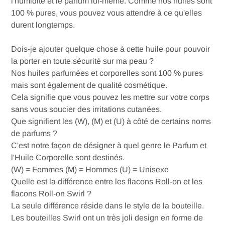
l'humidité et le parfum lui-même. Comme nos huiles sont
100 % pures, vous pouvez vous attendre à ce qu'elles
durent longtemps.
Dois-je ajouter quelque chose à cette huile pour pouvoir
la porter en toute sécurité sur ma peau ?
Nos huiles parfumées et corporelles sont 100 % pures
mais sont également de qualité cosmétique.
Cela signifie que vous pouvez les mettre sur votre corps
sans vous soucier des irritations cutanées.
Que signifient les (W), (M) et (U) à côté de certains noms
de parfums ?
C'est notre façon de désigner à quel genre le Parfum et
l'Huile Corporelle sont destinés.
(W) = Femmes (M) = Hommes (U) = Unisexe
Quelle est la différence entre les flacons Roll-on et les
flacons Roll-on Swirl ?
La seule différence réside dans le style de la bouteille.
Welcome to Talisman Perfume Oils®
Les bouteilles Swirl ont un très joli design en forme de